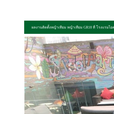
ผลงานติดตั้งหญ้าเทียม
ห
ญ้าเทียม GR18 ที่ โรงแรมไ