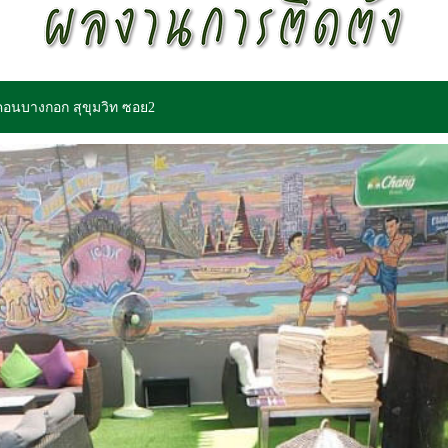
อคอนบางกอก สุขุมวิท ซอย2